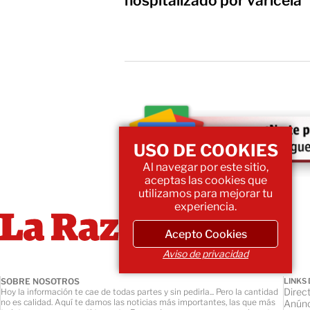
hospitalizado por varicela
USO DE COOKIES
Al navegar por este sitio,
aceptas las cookies que
utilizamos para mejorar tu
experiencia.
Acepto Cookies
Aviso de privacidad
SOBRE NOSOTROS
LINKS 
Direct
Hoy la información te cae de todas partes y sin pedirla... Pero la cantidad
no es calidad. Aquí te damos las noticias más importantes, las que más
Anúnc