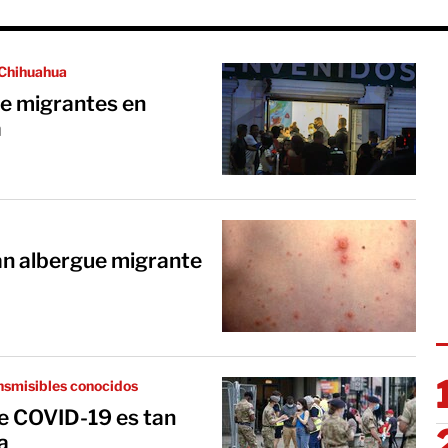
 Chihuahua
de migrantes en
a
ran albergue migrante
ansmisibles conocidos
de COVID-19 es tan
a