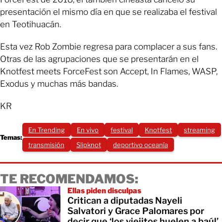
presentación el mismo día en que se realizaba el festival
en Teotihuacán.
Esta vez Rob Zombie regresa para complacer a sus fans.
Otras de las agrupaciones que se presentarán en el
Knotfest meets ForceFest son Accept, In Flames, WASP,
Exodus y muchas más bandas.
KR
En Trending
En vivo
festival
Knotfest
streaming
Temas:
transmisión
Slipknot
deportivo oceanía
TE RECOMENDAMOS:
Ellas piden disculpas
Critican a diputadas Nayeli
Salvatori y Grace Palomares por
decir que ‘los viejitos huelen a baúl’