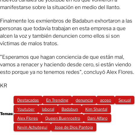
manifestarse sobre la situación en medio del llanto.
Finalmente los exmienbros de Badabun exhortaron a las
personas que todavía trabajan en esta empresa a que
alcen la voz y también denuncien como ellos si son
víctimas de malos tratos.
"Esperamos que hagan conciencia de que están mal,
vamos a renacer y haciendo desde cero, si están viendo
esto porque ya no tenemos redes", concluyó Alex Flores.
KR
Destacadas
En Trending
denuncia
acoso
Sexual
Youtuber
laboral
Badabun
Kim Shantal
Temas:
Alex Flores
Queen Buenrostro
Dani Alfaro
Kevin Achutegui
Jose de Dios Pantoja