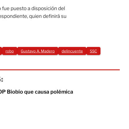
o fue puesto a disposición del
espondiente, quien definirá su
robo
Gustavo A. Madero
delincuente
SSC
:
P Biobío que causa polémica