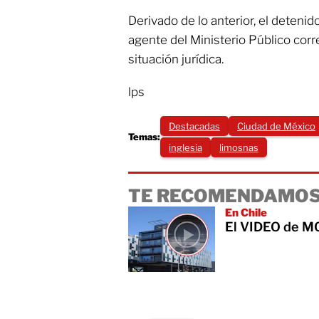
Derivado de lo anterior, el detenid
agente del Ministerio Público corr
situación jurídica.
lps
Destacadas
Ciudad de México
Temas:
inglesia
limosnas
TE RECOMENDAMOS
En Chile
El VIDEO de MO