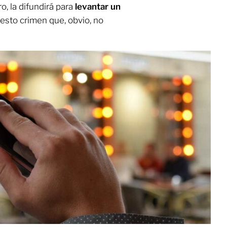
o, la difundirá para
levantar un
uesto crimen que, obvio, no