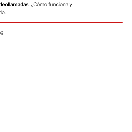
ideollamadas
. ¿Cómo funciona y
do.
: