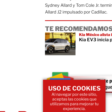
Sydney Allard y Tom Cole Jr. termi
Allard J2 impulsado por Cadillac.
TE RECOMENDAMOS
Kia México alista
Kia EV3 inicia 
USO DE COOKIES
Al navegar por este sitio,
aceptas las cookies que
utilizamos para mejorar tu
experiencia.