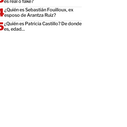
es real o fake?
¿Quién es Sebastián Fouilloux, ex
esposo de Arantza Ruiz?
¿Quién es Patricia Castillo? De donde
es, edad...