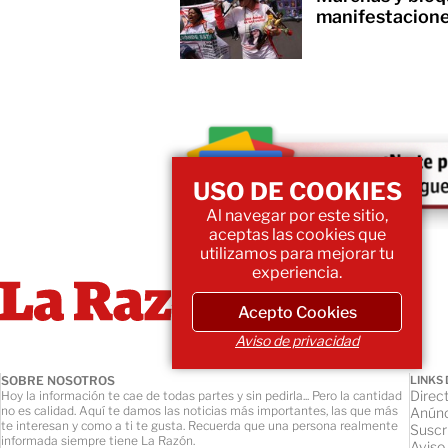
manifestacione
USO DE COOKIES
Al navegar por este sitio,
aceptas las cookies que
utilizamos para mejorar tu
experiencia.
Acepto Cookies
Aviso de privacidad
SOBRE NOSOTROS
LINKS 
Direct
Hoy la información te cae de todas partes y sin pedirla... Pero la cantidad
no es calidad. Aquí te damos las noticias más importantes, las que más
Anúnc
te interesan y como a ti te gusta. Recuerda que una persona realmente
Suscr
informada siempre tiene La Razón.
Aviso