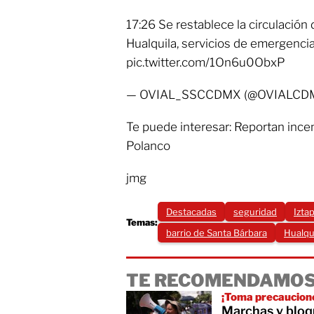
17:26 Se restablece la circulación 
Hualquila, servicios de emergencia 
pic.twitter.com/1On6u0ObxP
— OVIAL_SSCCDMX (@OVIALCDMX
Te puede interesar: Reportan incen
Polanco
jmg
Destacadas
seguridad
Izta
Temas:
barrio de Santa Bárbara
Hualqu
TE RECOMENDAMOS
¡Toma precaucion
Marchas y blo