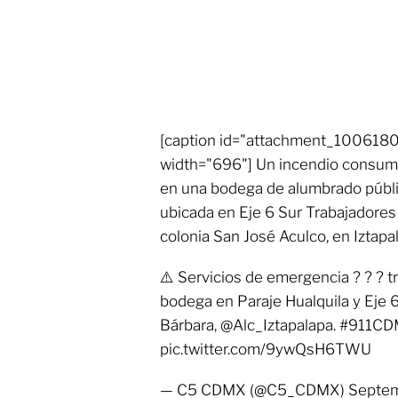
[caption id="attachment_1006180"
width="696"] Un incendio consumió
en una bodega de alumbrado públi
ubicada en Eje 6 Sur Trabajadores 
colonia San José Aculco, en Iztapa
⚠️ Servicios de emergencia ? ? ? t
bodega en Paraje Hualquila y Eje 6
Bárbara, @Alc_Iztapalapa. #911C
pic.twitter.com/9ywQsH6TWU
— C5 CDMX (@C5_CDMX) Septemb