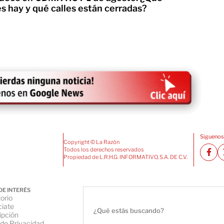
s hay y qué calles están cerradas?
Siguenos
Copyright © La Razón
Todos los derechos reservados
Propiedad de L.R.H.G. INFORMATIVO, S.A. DE C.V.
DE INTERÉS
orio
iate
ipción
 de Privacidad