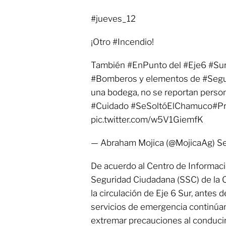
#jueves_12
¡Otro #Incendio!
También #EnPunto del #Eje6 #Sur 
#Bomberos y elementos de #Seguri
una bodega, no se reportan pers
#Cuidado #SeSoltóElChamuco#Pr
pic.twitter.com/w5V1GiemfK
— Abraham Mojica (@MojicaAg) S
De acuerdo al Centro de Informació
Seguridad Ciudadana (SSC) de la 
la circulación de Eje 6 Sur, antes 
servicios de emergencia continúan 
extremar precauciones al conducir 