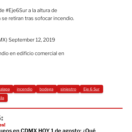
de #Eje6Sur a la altura de
se retiran tras sofocar incendio.
) September 12, 2019
dio en edificio comercial en
palapa
incendio
bodega
siniestro
Eje 6 Sur
ila
:
es!
queos en CDMX HOY 1 de agosto: ¿Qué