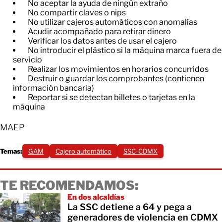
No aceptar la ayuda de ningún extraño
No compartir claves o nips
No utilizar cajeros automáticos con anomalías
Acudir acompañado para retirar dinero
Verificar los datos antes de usar el cajero
No introducir el plástico si la máquina marca fuera de
servicio
Realizar los movimientos en horarios concurridos
Destruir o guardar los comprobantes (contienen
información bancaria)
Reportar si se detectan billetes o tarjetas en la
máquina
MAEP
Temas:
GAM
Cajero automático
SSC-CDMX
TE RECOMENDAMOS:
En dos alcaldías
La SSC detiene a 64 y pega a
generadores de violencia en CDMX