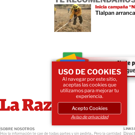
Inicia campaña “
Tlalpan arranca
USO DE COOKIES
Al navegar por este sitio,
aceptas las cookies que
utilizamos para mejorar tu
experiencia.
Acepto Cookies
Aviso de privacidad
SOBRE NOSOTROS
LINKS 
Direct
Hoy la información te cae de todas partes y sin pedirla... Pero la cantidad