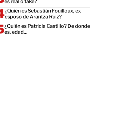
es real o fake?
¿Quién es Sebastián Fouilloux, ex
esposo de Arantza Ruiz?
¿Quién es Patricia Castillo? De donde
es, edad...