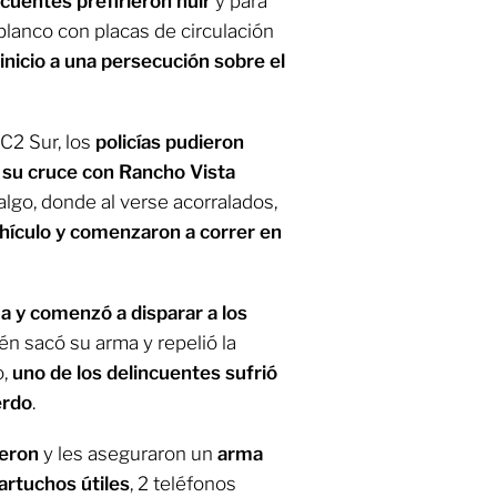
cuentes prefirieron huir
y para
blanco con placas de circulación
inicio a una persecución sobre el
C2 Sur, los
policías pudieron
y su cruce con Rancho Vista
dalgo, donde al verse acorralados,
ehículo y comenzaron a correr en
 y comenzó a disparar a los
ién sacó su arma y repelió la
o,
uno de los delincuentes sufrió
erdo
.
ieron
y les aseguraron un
arma
artuchos útiles
, 2 teléfonos