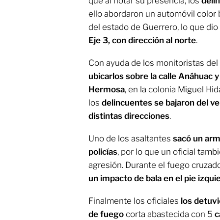
que al notar su presencia, los
delin
ello abordaron un automóvil color 
del estado de Guerrero, lo que dio
Eje 3, con dirección al norte
.
Con ayuda de los monitoristas del 
ubicarlos sobre la calle Anáhuac 
Hermosa
, en la colonia Miguel Hi
los
delincuentes se bajaron del v
distintas direcciones
.
Uno de los asaltantes
sacó un arma
policías
, por lo que un oficial tamb
agresión. Durante el fuego cruzad
un impacto de bala en el pie izqui
Finalmente los oficiales
los detuv
de fuego
corta abastecida con 5
c