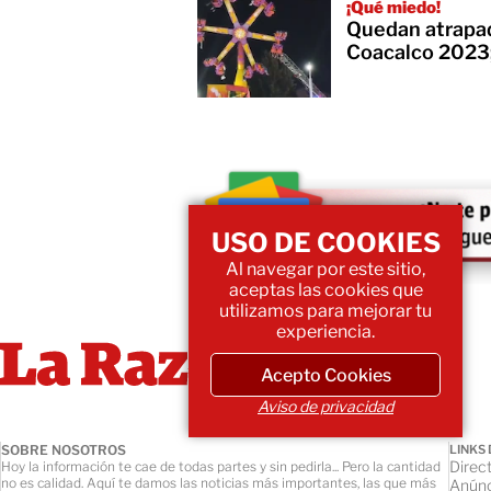
¡Qué miedo!
Quedan atrapad
Coacalco 2023;
USO DE COOKIES
Al navegar por este sitio,
aceptas las cookies que
utilizamos para mejorar tu
experiencia.
Acepto Cookies
Aviso de privacidad
SOBRE NOSOTROS
LINKS 
Direct
Hoy la información te cae de todas partes y sin pedirla... Pero la cantidad
no es calidad. Aquí te damos las noticias más importantes, las que más
Anúnc