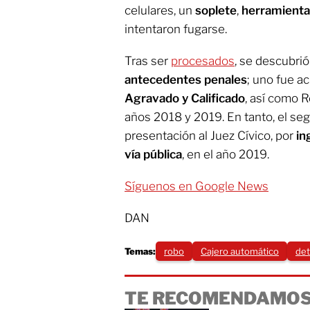
celulares, un
soplete
,
herramient
intentaron fugarse.
Tras ser
procesados
, se descubri
antecedentes penales
; uno fue a
Agravado y Calificado
, así como R
años 2018 y 2019. En tanto, el s
presentación al Juez Cívico, por
ing
vía pública
, en el año 2019.
Síguenos en Google News
DAN
Temas:
robo
Cajero automático
det
TE RECOMENDAMOS