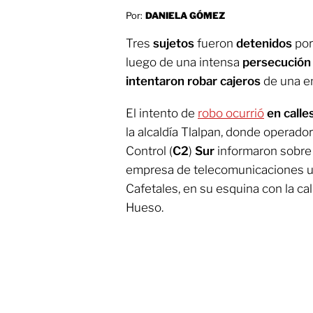
Por:
DANIELA GÓMEZ
Tres
sujetos
fueron
detenidos
por
luego de una intensa
persecución
intentaron robar cajeros
de una e
El intento de
robo ocurrió
en calle
la alcaldía Tlalpan, donde operad
Control (
C2
)
Sur
informaron sobre
empresa de telecomunicaciones ub
Cafetales, en su esquina con la ca
Hueso.