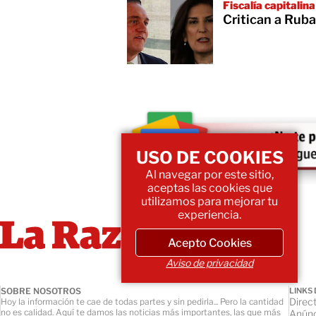
Fiscalía capitalina
Critican a Ruba
USO DE COOKIES
Al navegar por este sitio,
aceptas las cookies que
utilizamos para mejorar tu
experiencia.
Acepto Cookies
Aviso de privacidad
SOBRE NOSOTROS
LINKS 
Direct
Hoy la información te cae de todas partes y sin pedirla... Pero la cantidad
no es calidad. Aquí te damos las noticias más importantes, las que más
Anúnc