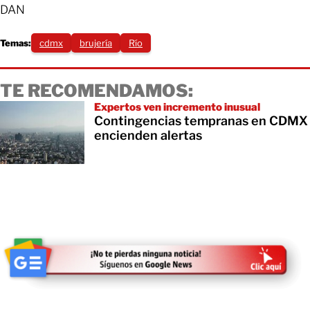
DAN
Temas:
cdmx
brujería
Río
TE RECOMENDAMOS:
Expertos ven incremento inusual
Contingencias tempranas en CDMX
encienden alertas