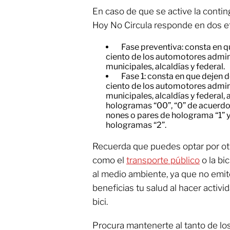
En caso de que se active la conti
Hoy No Circula responde en dos e
Fase preventiva: consta en qu
ciento de los automotores admini
municipales, alcaldías y federal.
​Fase 1: consta en que dejen d
ciento de los automotores admini
municipales, alcaldías y federal, 
hologramas “00”, “0” de acuerdo 
nones o pares de holograma “1” y 
hologramas “2”.
Recuerda que puedes optar por otr
como el
transporte público
o la bi
al medio ambiente, ya que no emi
beneficias tu salud al hacer activi
bici.
Procura mantenerte al tanto de los 