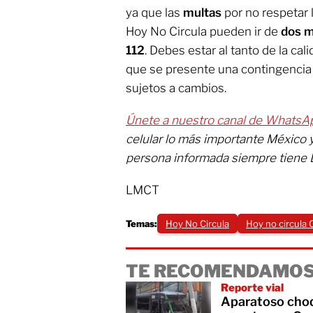
ya que las
multas
por no respetar 
Hoy No Circula pueden ir de
dos m
112
. Debes estar al tanto de la cal
que se presente una contingencia 
sujetos a cambios.
Únete a nuestro canal de WhatsA
celular lo más importante México 
persona informada siempre tiene 
LMCT
Temas:
Hoy No Circula
Hoy no circula
TE RECOMENDAMOS
Reporte vial
Aparatoso choq