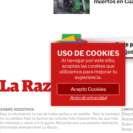
muertos en Cu
USO DE COOKIES
Al navegar por este sitio,
aceptas las cookies que
utilizamos para mejorar tu
experiencia.
Acepto Cookies
Aviso de privacidad
SOBRE NOSOTROS
LINKS 
Direct
Hoy la información te cae de todas partes y sin pedirla... Pero la cantidad
no es calidad. Aquí te damos las noticias más importantes, las que más
Anúnc
te interesan y como a ti te gusta. Recuerda que una persona realmente
Suscr
informada siempre tiene La Razón.
Aviso