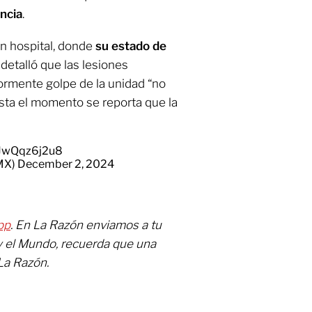
ncia
.
un hospital, donde
su estado de
 detalló que las lesiones
iormente golpe de la unidad “no
asta el momento se reporta que la
m/JwQqz6j2u8
MX)
December 2, 2024
pp
. En La Razón enviamos a tu
y el Mundo, recuerda que una
La Razón.