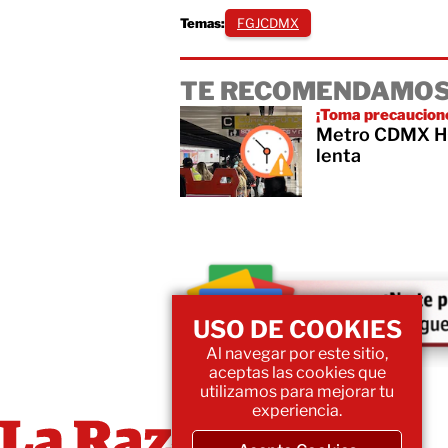
Temas:
FGJCDMX
TE RECOMENDAMOS
¡Toma precaucion
Metro CDMX HOY
lenta
USO DE COOKIES
Al navegar por este sitio,
aceptas las cookies que
utilizamos para mejorar tu
experiencia.