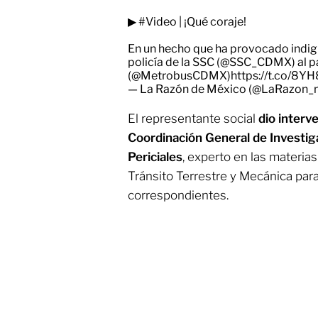
▶
#Video
| ¡Qué coraje!
En un hecho que ha provocado indig
policía de la SSC (
@SSC_CDMX
) al
(
@MetrobusCDMX
)
https://t.co/8Y
— La Razón de México (@LaRazon
El representante social
dio interve
Coordinación General de Investig
Periciales
, experto en las materias
Tránsito Terrestre y Mecánica par
correspondientes.