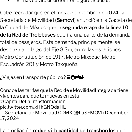
El más barato es el del Tren Ligero: 3 pesos
Cabe recordar que en el mes de diciembre de 2024, la
Secretaría de Movilidad (
Semovi
) anunció en la Gaceta de
la Ciudad de México que la
segunda etapa de la línea 10
de la Red de Trolebuses
cubrirá una parte de la demanda
total de pasajeros. Esta demanda, principalmente, se
desplaza a lo largo del Eje 8 Sur, entre las estaciones
Metro Constitución de 1917, Metro Mixcoac, Metro
Escuadrón 201 y Metro Taxqueña.
¿Viajas en transporte público? 🚍🚇🚎🚠
Conoce las tarifas que la Red de
#MovilidadIntegrada
tiene
vigentes para que te muevas en esta
#CapitalDeLaTransformación
pic.twitter.com/xHhGNOdaHL
— Secretaría de Movilidad CDMX (@LaSEMOVI)
December
17, 2024
La ampliación
reducirá la cantidad de transbordos
que