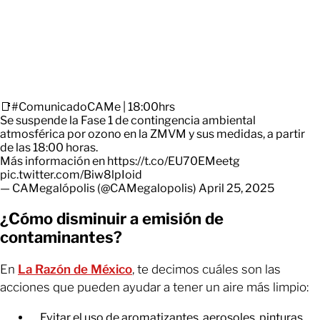
📑
#ComunicadoCAMe
| 18:00hrs
Se suspende la Fase 1 de contingencia ambiental
atmosférica por ozono en la ZMVM y sus medidas, a partir
de las 18:00 horas.
Más información en
https://t.co/EU70EMeetg
pic.twitter.com/Biw8lpIoid
— CAMegalópolis (@CAMegalopolis)
April 25, 2025
¿Cómo disminuir a emisión de
contaminantes?
En
La Razón de México
, te decimos cuáles son las
acciones que pueden ayudar a tener un aire más limpio:
Evitar el uso de aromatizantes, aerosoles, pinturas,