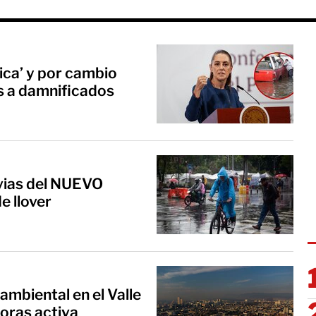
rica’ y por cambio
os a damnificados
uvias del NUEVO
e llover
ambiental en el Valle
oras activa