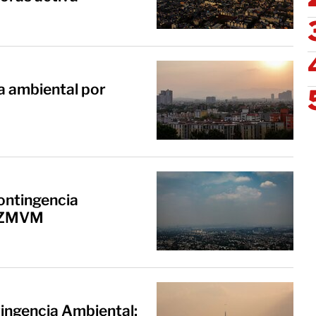
a ambiental por
o
ontingencia
a ZMVM
ingencia Ambiental;