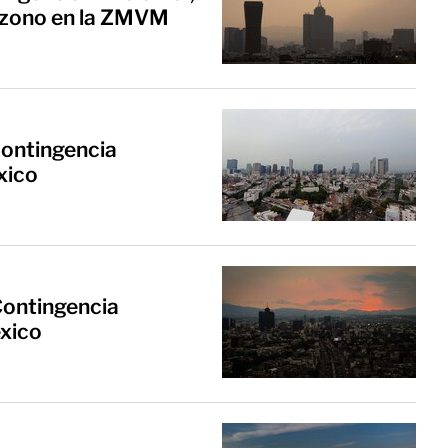
 ozono en la ZMVM
contingencia
xico
Contingencia
éxico