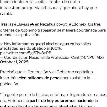
hundimiento en la capital, frente a lo cual la
infraestructura queda rebasada y que ahora hay que
cambiar.
Tras las
#Lluvias
🌧️ en Nezahualcóyotl,
#Edomex
, los tres
órdenes de gobierno trabajaron de manera coordinada para
atender a la población.
✅ Hoy informamos que el nivel de agua en las calles
afectadas ha sido abatido al 100%.
pic.twitter.com/5gjSTw8vPB
— Coordinación Nacional de Protección Civil (@CNPC_MX)
October 1, 2025
Precisó que la Federación y el Gobierno capitalino
invertirán
cien millones de pesos
para asistir a la
población.
“La gente perdió lo básico, estufas, refrigeradores, camas,
etc. Entonces
a partir de hoy estaremos haciendo la
entrega directa a las personas afectadas
. Después