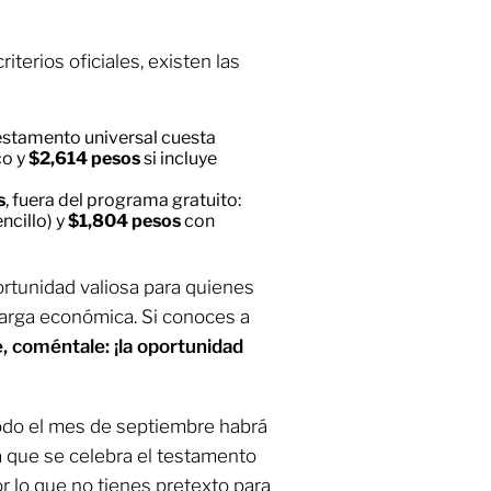
terios oficiales, existen las
stamento universal cuesta
co y
$2,614 pesos
si incluye
s
, fuera del programa gratuito:
ncillo) y
$1,804 pesos
con
rtunidad valiosa para quienes
carga económica. Si conoces a
e, coméntale: ¡la oportunidad
odo el mes de septiembre habrá
 que se celebra el testamento
r lo que no tienes pretexto para