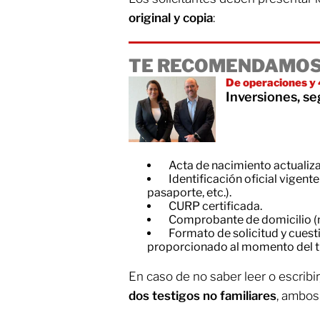
original y copia
:
TE RECOMENDAMOS
De operaciones y
Inversiones, s
Acta de nacimiento actualiz
Identificación oficial vigent
pasaporte, etc.).
CURP certificada.
Comprobante de domicilio (
Formato de solicitud y cues
proporcionado al momento del t
En caso de no saber leer o escribi
dos testigos no familiares
, ambos 