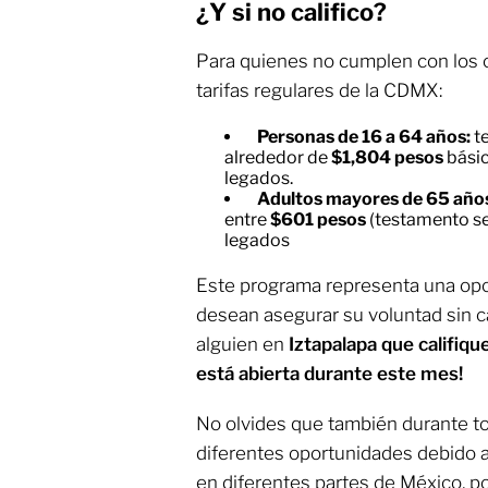
¿Y si no califico?
Para quienes no cumplen con los cri
tarifas regulares de la CDMX:
Personas de 16 a 64 años:
te
alrededor de
$1,804 pesos
bási
legados.
Adultos mayores de 65 año
entre
$601 pesos
(testamento se
legados
Este programa representa una opo
desean asegurar su voluntad sin 
alguien en
Iztapalapa que califiqu
está abierta durante este mes!
No olvides que también durante t
diferentes oportunidades debido a
en diferentes partes de México, po