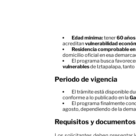
Edad mínima:
tener
60 años
acreditan
vulnerabilidad económ
Residencia comprobable en l
domicilio oficial en esa demarca
El programa busca favorece
vulnerables
de Iztapalapa, tant
Periodo de vigencia
El trámite está disponible d
conforme a lo publicado en la
Ga
El programa finalmente conc
agosto, dependiendo de la dema
Requisitos y documentos
Los solicitantes deben presentar