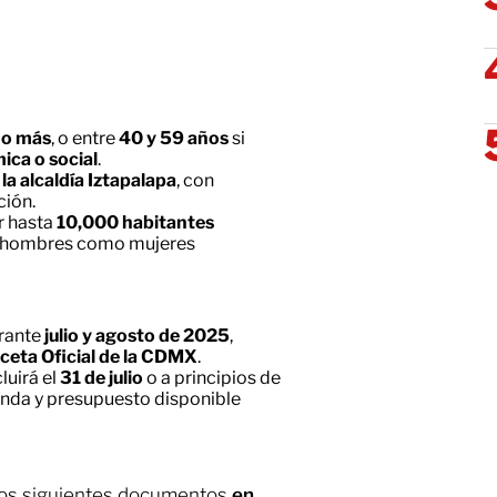
 o más
, o entre
40 y 59 años
si
ica o social
.
a alcaldía Iztapalapa
, con
ción.
r hasta
10,000 habitantes
o hombres como mujeres
urante
julio y agosto de 2025
,
ceta Oficial de la CDMX
.
luirá el
31 de julio
o a principios de
nda y presupuesto disponible
 los siguientes documentos
en