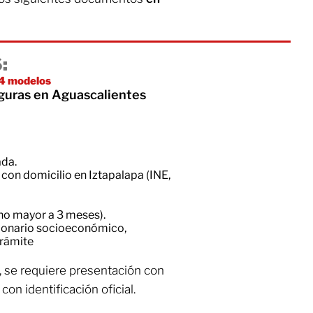
:
 4 modelos
eguras en Aguascalientes
ada.
e con domicilio en Iztapalapa (INE,
no mayor a 3 meses).
tionario socioeconómico,
rámite
r, se requiere presentación con
con identificación oficial.