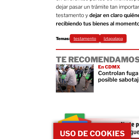
dejar pasar un trámite tan importa
testamento y
dejar en claro quién
recibiendo tus bienes al momento 
Temas:
testamento
Iztapalapa
TE RECOMENDAMOS
En CDMX
Controlan fuga 
posible sabota
USO DE COOKIES