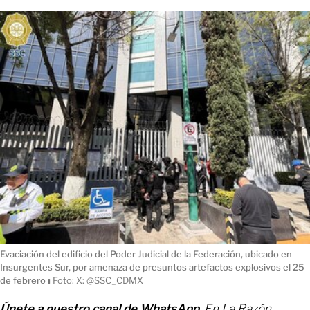
Evaciación del edificio del Poder Judicial de la Federación, ubicado en
Insurgentes Sur, por amenaza de presuntos artefactos explosivos el 25
de febrero
ı
Foto: X: @SSC_CDMX
Únete a nuestro canal de WhatsApp
. En La Razón