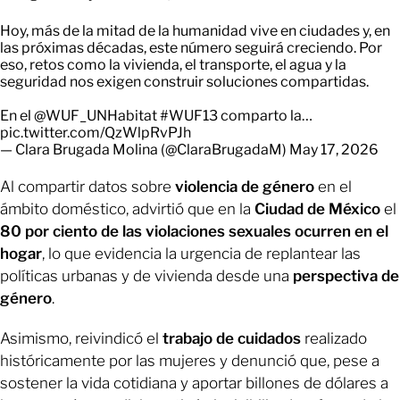
Hoy, más de la mitad de la humanidad vive en ciudades y, en
las próximas décadas, este número seguirá creciendo. Por
eso, retos como la vivienda, el transporte, el agua y la
seguridad nos exigen construir soluciones compartidas.
En el
@WUF_UNHabitat
#WUF13
comparto la…
pic.twitter.com/QzWlpRvPJh
— Clara Brugada Molina (@ClaraBrugadaM)
May 17, 2026
Al compartir datos sobre
violencia de género
en el
ámbito doméstico, advirtió que en la
Ciudad de México
el
80 por ciento de las violaciones sexuales ocurren en el
hogar
, lo que evidencia la urgencia de replantear las
políticas urbanas y de vivienda desde una
perspectiva de
género
.
Asimismo, reivindicó el
trabajo de cuidados
realizado
históricamente por las mujeres y denunció que, pese a
sostener la vida cotidiana y aportar billones de dólares a