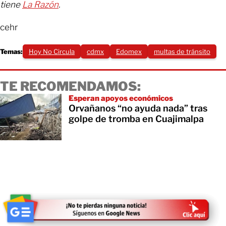
tiene
La Razón
.
cehr
Temas:
Hoy No Circula
cdmx
Edomex
multas de tránsito
TE RECOMENDAMOS:
Esperan apoyos económicos
Orvañanos “no ayuda nada” tras
golpe de tromba en Cuajimalpa