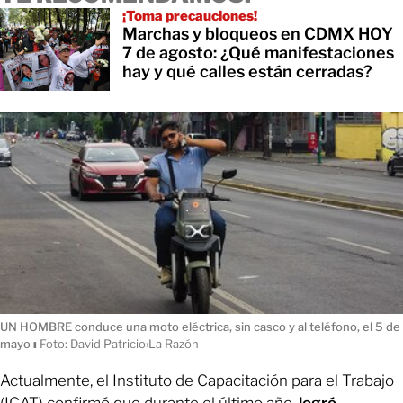
¡Toma precauciones!
Marchas y bloqueos en CDMX HOY
7 de agosto: ¿Qué manifestaciones
hay y qué calles están cerradas?
UN HOMBRE conduce una moto eléctrica, sin casco y al teléfono, el 5 de
mayo
ı
Foto: David Patricio›La Razón
Actualmente, el Instituto de Capacitación para el Trabajo
(ICAT) confirmó que durante el último año,
logró