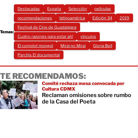
Destacadas
España
Selección
películas
recomendaciones
latinoamérica
Edición 34
2019
Festival de Cine de Guadalajara
Temas:
Cuatro razones para estar ahí
vínculos
El complot mongol
Mirai no Mirai
Gloria Bell
Parchis El documental
TE RECOMENDAMOS:
Comité rechaza mesa convocada por
Cultura CDMX
Reclaman omisiones sobre rumbo
de la Casa del Poeta