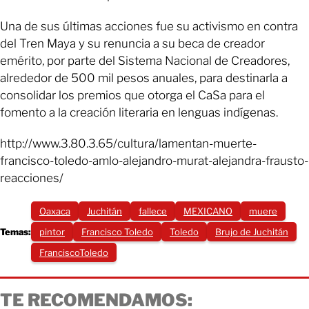
Una de sus últimas acciones fue su activismo en contra
del Tren Maya y su renuncia a su beca de creador
emérito, por parte del Sistema Nacional de Creadores,
alrededor de 500 mil pesos anuales, para destinarla a
consolidar los premios que otorga el CaSa para el
fomento a la creación literaria en lenguas indígenas.
http://www.3.80.3.65/cultura/lamentan-muerte-
francisco-toledo-amlo-alejandro-murat-alejandra-frausto-
reacciones/
Oaxaca
Juchitán
fallece
MEXICANO
muere
Temas:
pintor
Francisco Toledo
Toledo
Brujo de Juchitán
FranciscoToledo
TE RECOMENDAMOS: