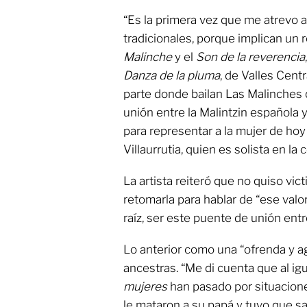
“Es la primera vez que me atrevo a 
tradicionales, porque implican un 
Malinche
y el
Son de la reverencia
Danza de la pluma
, de Valles Cent
parte donde bailan Las Malinches qu
unión entre la Malintzin española y
para representar a la mujer de hoy 
Villaurrutia, quien es solista en la
La artista reiteró que no quiso vic
retomarla para hablar de “ese valo
raíz, ser este puente de unión ent
Lo anterior como una “ofrenda y a
ancestras. “Me di cuenta que al ig
mujeres
han pasado por situacione
le mataron a su papá y tuvo que sa