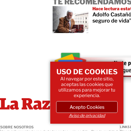
TE RECOMENDAMOS
Hace lectura esta
Adolfo Castañón
seguro de vida
USO DE COOKIES
Al navegar por este sitio,
aceptas las cookies que
utilizamos para mejorar tu
experiencia.
Acepto Cookies
Aviso de privacidad
SOBRE NOSOTROS
LINKS 