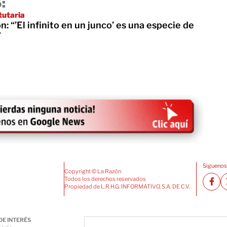
:
tutaria
: “’El infinito en un junco’ es una especie de
”
Siguenos
Copyright © La Razón
Todos los derechos reservados
Propiedad de L.R.H.G. INFORMATIVO, S.A. DE C.V.
DE INTERÉS