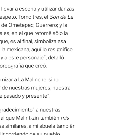
llevar a escena y utilizar danzas
respeto. Tomo tres, el
Son de La
, de Ometepec, Guerrero; y la
rales, en el que retomé sólo la
e, es al final, simboliza esa
 la mexicana, aquí lo resignifico
y a este personaje”, detalló
 coreografía que creó.
timizar a La Malinche, sino
r de nuestras mujeres, nuestra
re pasado y presente”.
gradecimiento” a nuestras
ual que Malint-zin también
mis
s similares, a mi abuela también
lir corriendo de su pueblo,