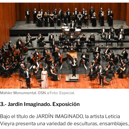
Mahler Monumental. OSN.
ı
Foto: Especial.
3.- Jardín Imaginado. Exposición
Bajo el título de JARDÍN IMAGINADO, la artista Leticia
Vieyra presenta una variedad de esculturas, ensamblajes,