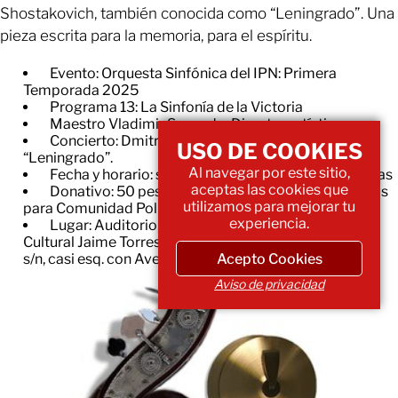
Shostakovich, también conocida como “Leningrado”. Una
pieza escrita para la memoria, para el espíritu.
Evento: Orquesta Sinfónica del IPN: Primera
Temporada 2025
Programa 13: La Sinfonía de la Victoria
Maestro Vladimir Sagaydo. Director artístico
Concierto: Dmitri Shostakovich. Sinfonía No 7
USO DE COOKIES
“Leningrado”.
Al navegar por este sitio,
Fecha y horario: sábado 28 de junio a las 13:00 horas
aceptas las cookies que
Donativo: 50 pesos para Público General / 25 pesos
utilizamos para mejorar tu
para Comunidad Politécnica, maestros e INAPAM
experiencia.
Lugar: Auditorio, Ing. Alejo Peralta del Centro
Cultural Jaime Torres Bodet, Avenida Wilfrido Massieu
Acepto Cookies
s/n, casi esq. con Avenida IPN Zacatenco.
Aviso de privacidad