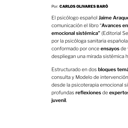
Por:
CARLOS OLIVARES BARÓ
El psicólogo español
Jaime Araqu
comunicación el libro “
Avances en 
emocional sistémica”
(Editorial S
por la psicóloga sanitaria español
conformado por once
ensayos
de 
despliegan una mirada sistémica ha
Estructurado en dos
bloques temá
consulta y Modelo de intervenció
desde la psicoterapia emocional si
profundas
reflexiones
de
expertos
juvenil
.