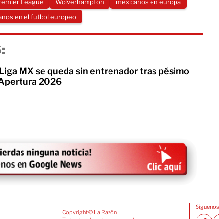
remier League
Wolverhampton
mexicanos en europa
nos en el futbol europeo
:
 Liga MX se queda sin entrenador tras pésimo
 Apertura 2026
Siguenos
Copyright © La Razón