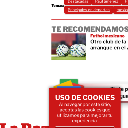
Destacadas
Raúl Jiménez
P
Temas:
Principales en deportes
mexica
TE RECOMENDAMOS
Futbol mexicano
Otro club de la
arranque en el
USO DE COOKIES
Al navegar por este sitio,
aceptas las cookies que
utilizamos para mejorar tu
experiencia.