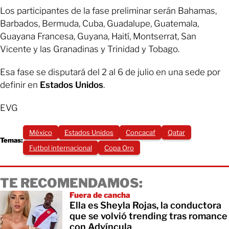
Los participantes de la fase preliminar serán Bahamas,
Barbados, Bermuda, Cuba, Guadalupe, Guatemala,
Guayana Francesa, Guyana, Haití, Montserrat, San
Vicente y las Granadinas y Trinidad y Tobago.
Esa fase se disputará del 2 al 6 de julio en una sede por
definir en
Estados Unidos
.
EVG
México
Estados Unidos
Concacaf
Qatar
Temas:
Futbol internacional
Copa Oro
TE RECOMENDAMOS:
Fuera de cancha
Ella es Sheyla Rojas, la conductora
que se volvió trending tras romance
con Advíncula