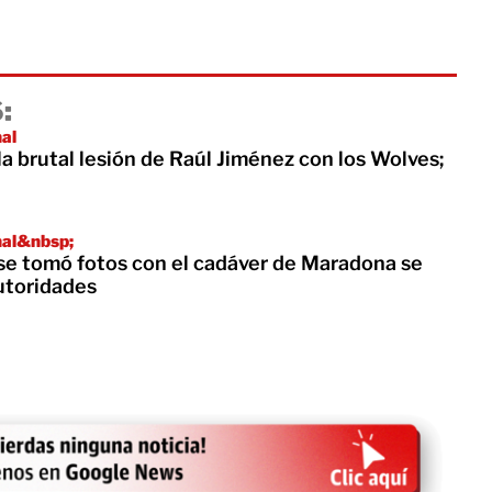
:
nal
la brutal lesión de Raúl Jiménez con los Wolves;
nal&nbsp;
e tomó fotos con el cadáver de Maradona se
utoridades