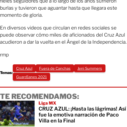
fieles seguidores que a lo largo de los años sufrieron
burlas y tuvieron que aguantar hasta que llegara este
momento de gloria.
En diversos videos que circulan en redes sociales se
puede observar cómo miles de aficionados del Cruz Azul
acudieron a dar la vuelta en el Ángel de la Independencia.
rmp
Cruz Azul
Fuera de Canchas
Jeni Summers
Temas:
Guard1anes 2021
TE RECOMENDAMOS:
Liga MX
CRUZ AZUL: ¡Hasta las lágrimas! Así
fue la emotiva narración de Paco
Villa en la Final