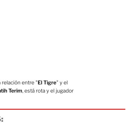
 relación entre "
El
Tigre
" y el
atih
Terim
, está rota y el jugador
: