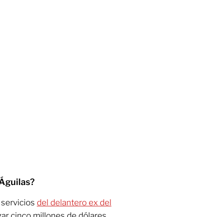
 Águilas?
 servicios
del delantero ex del
gar cinco millones de dólares