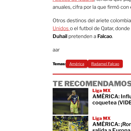
anuales, cifra por la que firmó con
Otros destinos del ariete colombia
Unidos
o el futbol de Qatar, dond
Duhail
pretenden a
Falcao
.
aar
Temas:
América
Radamel Falcao
TE RECOMENDAMOS
Liga MX
AMÉRICA: Influ
coquetea (VID
Liga MX
AMÉRICA: ¡Romp
salida a Europa