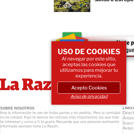
USO DE COOKIES
Al navegar por este sitio,
aceptas las cookies que
utilizamos para mejorar tu
experiencia.
Acepto Cookies
Aviso de privacidad
SOBRE NOSOTROS
LINKS 
Direct
Hoy la información te cae de todas partes y sin pedirla... Pero la cantidad
no es calidad. Aquí te damos las noticias más importantes, las que más
Anúnc
te interesan y como a ti te gusta. Recuerda que una persona realmente
Suscr
informada siempre tiene La Razón.
Aviso