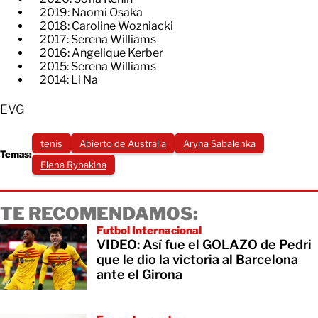
​2019: Naomi Osaka
​2018: Caroline Wozniacki
​2017: Serena Williams
​2016: Angelique Kerber
​2015: Serena Williams
​2014: Li Na
EVG
tenis
Abierto de Australia
Aryna Sabalenka
Temas:
Elena Rybakina
TE RECOMENDAMOS:
Futbol Internacional
VIDEO: Así fue el GOLAZO de Pedri
que le dio la victoria al Barcelona
ante el Girona