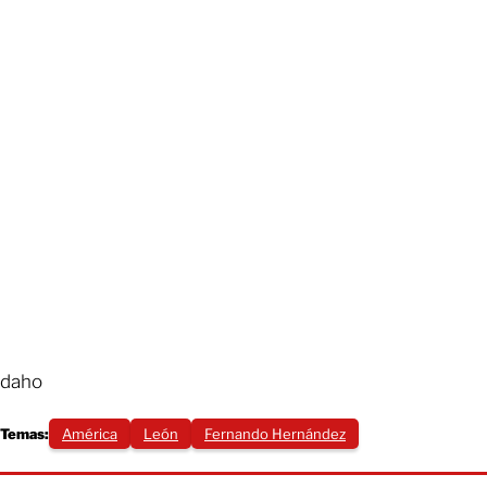
daho
Temas:
América
León
Fernando Hernández