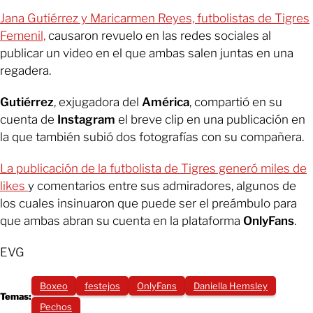
Jana Gutiérrez y Maricarmen Reyes, futbolistas de Tigres
Femenil,
causaron revuelo en las redes sociales al
publicar un video en el que ambas salen juntas en una
regadera.
Gutiérrez
, exjugadora del
América
, compartió en su
cuenta de
Instagram
el breve clip en una publicación en
la que también subió dos fotografías con su compañera.
La publicación de la futbolista de Tigres generó miles de
likes
y comentarios entre sus admiradores, algunos de
los cuales insinuaron que puede ser el preámbulo para
que ambas abran su cuenta en la plataforma
OnlyFans
.
EVG
Boxeo
festejos
OnlyFans
Daniella Hemsley
Temas:
Pechos