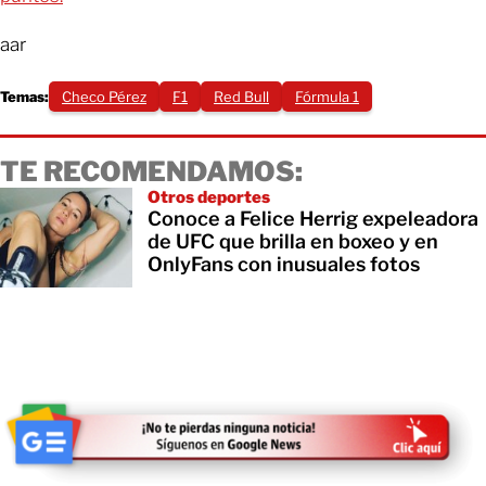
aar
Temas:
Checo Pérez
F1
Red Bull
Fórmula 1
TE RECOMENDAMOS:
Otros deportes
Conoce a Felice Herrig expeleadora
de UFC que brilla en boxeo y en
OnlyFans con inusuales fotos