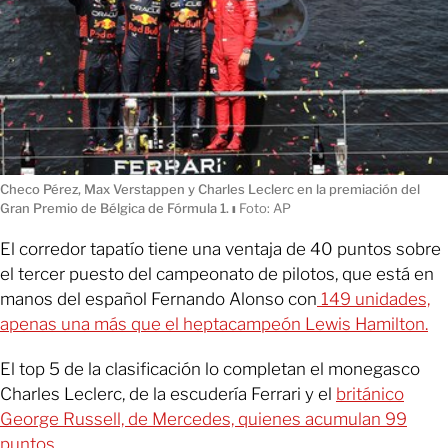
Checo Pérez, Max Verstappen y Charles Leclerc en la premiación del
Gran Premio de Bélgica de Fórmula 1.
ı
Foto: AP
El corredor tapatío tiene una ventaja de 40 puntos sobre
el tercer puesto del campeonato de pilotos, que está en
manos del español Fernando Alonso con
149 unidades,
apenas una más que el heptacampeón Lewis Hamilton.
El top 5 de la clasificación lo completan el monegasco
Charles Leclerc, de la escudería Ferrari y el
británico
George Russell, de Mercedes, quienes acumulan 99
puntos.