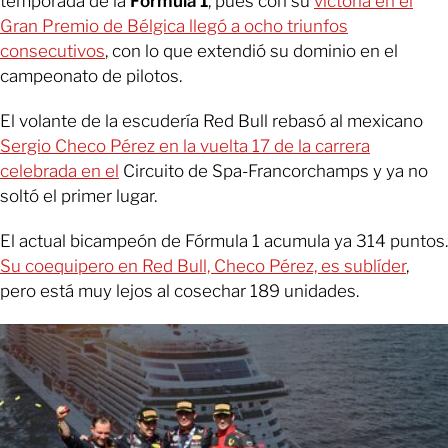
temporada de la
Fórmula 1
, pues con su
victoria en el
Gran Premio de Bélgica llegó a ocho triunfos
consecutivos
, con lo que extendió su dominio en el
campeonato de pilotos.
El volante de la escudería Red Bull rebasó al mexicano
Sergio Checo Pérez en la vuelta 17 de la carrera
celebrada en el
Circuito de Spa-Francorchamps y ya no
soltó el primer lugar.
El actual bicampeón de Fórmula 1 acumula ya 314 puntos.
Su coequipero en Red Bull, Checo Pérez, es sublíder
,
pero está muy lejos al cosechar 189 unidades.