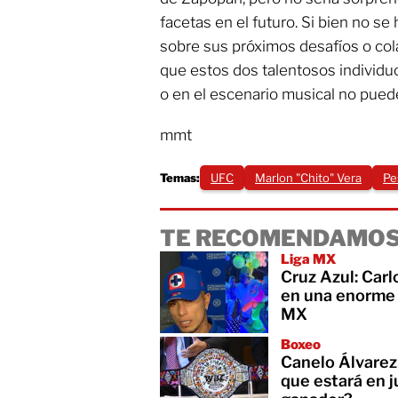
facetas en el futuro. Si bien no se
sobre sus próximos desafíos o cola
que estos dos talentosos individ
o en el escenario musical no pued
mmt
Temas:
UFC
Marlon "Chito" Vera
Pe
TE RECOMENDAMOS
Liga MX
Cruz Azul: Carl
en una enorme 
MX
Boxeo
Canelo Álvarez 
que estará en j