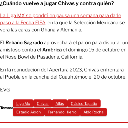
¿Cuándo vuelve a jugar Chivas y contra quién?
La Liga MX se pondrá en pausa una semana para darle
paso a la Fecha FIFA
, en la que la Selección Mexicana se
verá las caras con Ghana y Alemania.
El
Rebaño Sagrado
aprovechará el parón para disputar un
amistoso contra el
América
el domingo 15 de octubre en
el Rose Bowl de Pasadena, California.
En la reanudación del Apertura 2023, Chivas enfrentará
al Puebla en la cancha del Cuauhtémoc el 20 de octubre.
EVG
Liga Mx
Chivas
Atlás
Clásico Tapatío
Temas:
Estadio Akron
Fernando Hierro
Aldo Rocha