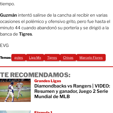
tiempo.
Guzmán
intentó salirse de la cancha al recibir en varias
ocasiones el polémico y ofensivo grito, pero fue hasta el
minuto 44 cuando abandonó su portería y se dirigió a la
banca de
Tigres
.
EVG
Temas:
goles
Liga Mx
Tigres
Chivas
Marcelo Flores
TE RECOMENDAMOS:
Grandes Ligas
Diamondbacks vs Rangers | VIDEO:
Resumen y ganador, Juego 2 Serie
Mundial de MLB
Fórmula 1