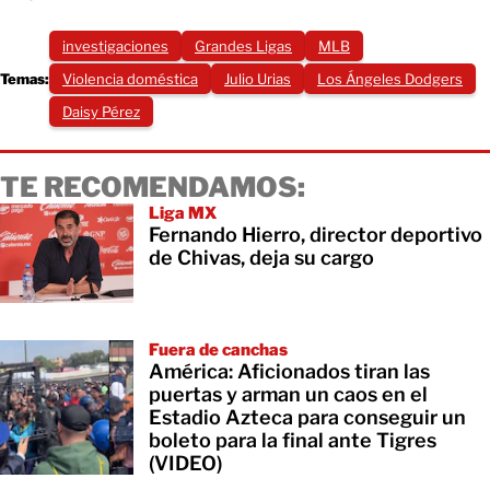
investigaciones
Grandes Ligas
MLB
Temas:
Violencia doméstica
Julio Urias
Los Ángeles Dodgers
Daisy Pérez
TE RECOMENDAMOS:
Liga MX
Fernando Hierro, director deportivo
de Chivas, deja su cargo
Fuera de canchas
​América: Aficionados tiran las
puertas y arman un caos en el
Estadio Azteca para conseguir un
boleto para la final ante Tigres
(VIDEO)