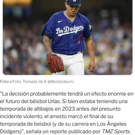
Foto:
ı
Foto: Tomada de X @Beisbolpuro
"La decisión probablemente tendrá un efecto enorme en
el futuro del béisbol Urías. Si bien estaba teniendo una
temporada de altibajos en 2023 antes del presunto
incidente violento, el arresto marcó el final de su
temporada de beisbol (y de su carrera en Los Ángeles
Dodgers)", señala un reporte publicado por
TMZ Sports
.