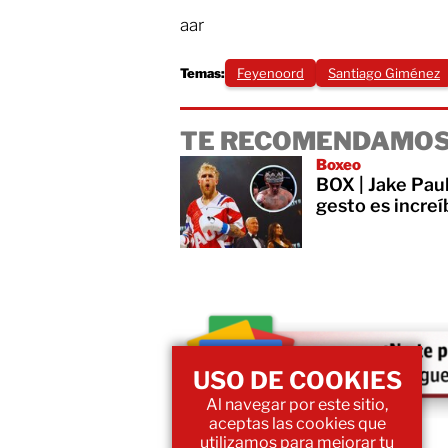
aar
Temas:
Feyenoord
Santiago Giménez
TE RECOMENDAMOS
Boxeo
BOX | Jake Paul
gesto es increí
USO DE COOKIES
Al navegar por este sitio,
aceptas las cookies que
utilizamos para mejorar tu