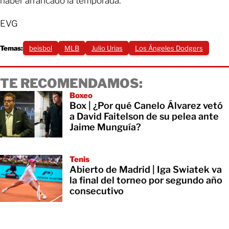
haber arrancado la temporada.
EVG
Temas:
beisbol
MLB
Julio Urias
Los Ángeles Dodgers
TE RECOMENDAMOS:
Boxeo
Box | ¿Por qué Canelo Álvarez vetó
a David Faitelson de su pelea ante
Jaime Munguía?
Tenis
Abierto de Madrid | Iga Swiatek va
la final del torneo por segundo año
consecutivo