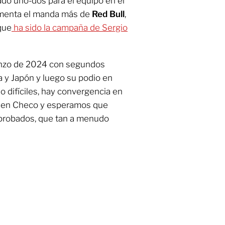
do uno-dos para el equipo en el
menta el manda más de
Red Bull
,
 que
ha sido la campaña de Sergio
enzo de 2024 con segundos
a y Japón y luego su podio en
o difíciles, hay convergencia en
za en Checo y esperamos que
 probados, que tan a menudo