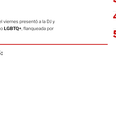
 viernes presentó a la DJ y
no
LGBTQ+
, flanqueada por
: