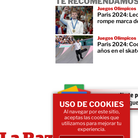
TE RECOMENDAMOS
Juegos Olímpicos
París 2024: Le
rompe marca d
Juegos Olímpicos
París 2024: Coc
años en el ska
USO DE COOKIES
Al navegar por este sitio,
aceptas las cookies que
utilizamos para mejorar tu
experiencia.