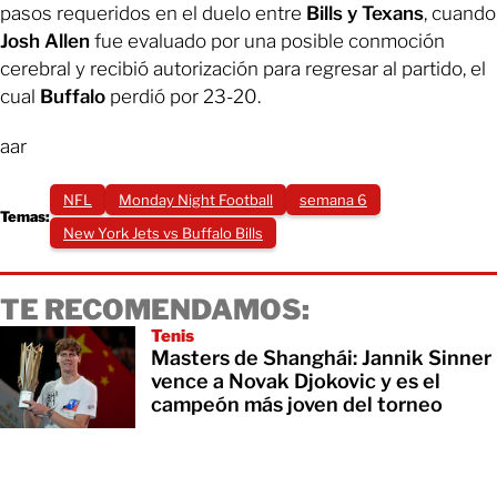
pasos requeridos en el duelo entre
Bills y Texans
, cuando
Josh Allen
fue evaluado por una posible conmoción
cerebral y recibió autorización para regresar al partido, el
cual
Buffalo
perdió por 23-20.
aar
NFL
Monday Night Football
semana 6
Temas:
New York Jets vs Buffalo Bills
TE RECOMENDAMOS:
Tenis
Masters de Shanghái: Jannik Sinner
vence a Novak Djokovic y es el
campeón más joven del torneo