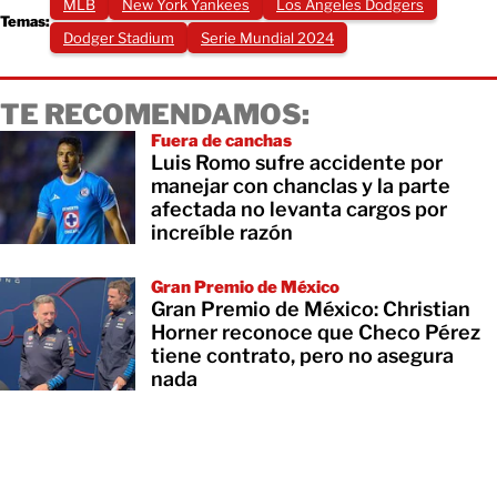
MLB
New York Yankees
Los Ángeles Dodgers
Temas:
Dodger Stadium
Serie Mundial 2024
TE RECOMENDAMOS:
Fuera de canchas
Luis Romo sufre accidente por
manejar con chanclas y la parte
afectada no levanta cargos por
increíble razón
Gran Premio de México
Gran Premio de México: Christian
Horner reconoce que Checo Pérez
tiene contrato, pero no asegura
nada