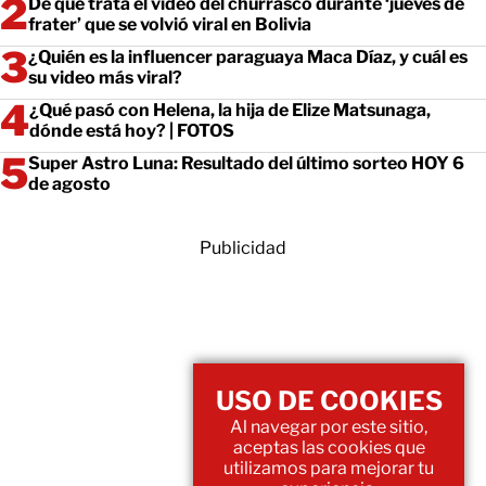
De qué trata el video del churrasco durante ‘jueves de
frater’ que se volvió viral en Bolivia
¿Quién es la influencer paraguaya Maca Díaz, y cuál es
su video más viral?
¿Qué pasó con Helena, la hija de Elize Matsunaga,
dónde está hoy? | FOTOS
Super Astro Luna: Resultado del último sorteo HOY 6
de agosto
Publicidad
USO DE COOKIES
Al navegar por este sitio,
aceptas las cookies que
utilizamos para mejorar tu