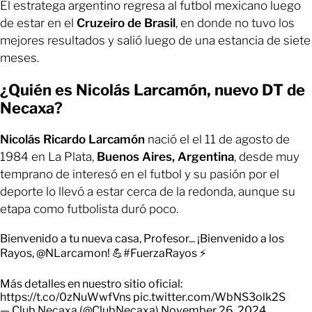
El estratega argentino regresa al futbol mexicano luego
de estar en el
Cruzeiro
de Brasil
, en donde no tuvo los
mejores resultados y salió luego de una estancia de siete
meses.
¿Quién es Nicolás Larcamón, nuevo DT de
Necaxa?
Nicolás Ricardo Larcamón
nació el el 11 de agosto de
1984 en La Plata,
Buenos Aires, Argentina
, desde muy
temprano de interesó en el futbol y su pasión por el
deporte lo llevó a estar cerca de la redonda, aunque su
etapa como futbolista duró poco.
Bienvenido a tu nueva casa, Profesor... ¡Bienvenido a los
Rayos,
@NLarcamon
! 💪
#FuerzaRayos
⚡
Más detalles en nuestro sitio oficial:
https://t.co/0zNuWwfVns
pic.twitter.com/WbNS3olk2S
— Club Necaxa (@ClubNecaxa)
November 26, 2024